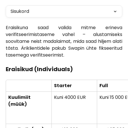
Sisukord
Eraisikuna saad valida mitme erineva
verifitseerimistaseme vahel – alustamiseks
soovitame neist madalaimat, mida saad hiljem alati
tõsta. Äriklientidele pakub Swapin ühte fikseeritud
tasemega verifitseerimist.
Eraisikud (Individuals)
Starter
Full
Kuulimiit
Kuni 4000 EUR
Kuni 15 000 
(müük)