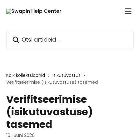
Mine põhisisu juurde
Otsi artikleid ...
Kõik kollektsioonid
Isikutuvastus
Verifitseerimise (isikutuvastuse) tasemed
Verifitseerimise
(isikutuvastuse)
tasemed
10. juuni 2026