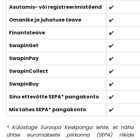
Asutamis- või registreerimistõend
✔️
Omanike ja juhatuse teave
✔️
Finantsteave
✔️
SwapinGet
✔️
SwapinPay
✔️
SwapinCollect
✔️
SwapinBuy
✔️
Sinu ettevõtte SEPA* pangakonto
✔️
Mis tahes SEPA* pangakonto
✔️
* Külastage Euroopa Keskpanga lehte, et näha
ühtse euromaksete piirkonna (SEPA) riikide