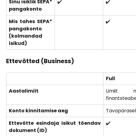
Sinu isiklik SEPA*
✔️
✔️
pangakonto
Mis tahes SEPA*
✔️
pangakonto
(kolmandad
isikud)
Ettevõtted (Business)
Full
Aastalimiit
Limiit m
finantsteabe
Konto kinnitamise aeg
Tavapärasel
Ettevõtte esindaja isikut tõendav
✔️
dokument (ID)