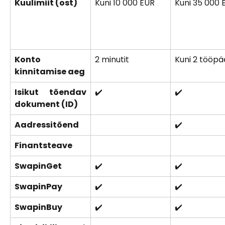
Kuulimiit (ost)
Kuni 10 000 EUR
Kuni 35 000 
Konto
2 minutit
Kuni 2 tööp
kinnitamise aeg
Isikut tõendav
✔️
✔️
dokument (ID)
Aadressitõend
✔️
Finantsteave
SwapinGet
✔️
✔️
SwapinPay
✔️
✔️
SwapinBuy
✔️
✔️