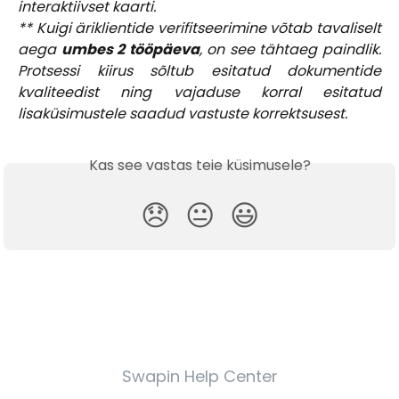
interaktiivset kaarti.
** Kuigi äriklientide verifitseerimine võtab tavaliselt
aega
umbes 2 tööpäeva
, on see tähtaeg paindlik.
Protsessi kiirus sõltub esitatud dokumentide
kvaliteedist ning vajaduse korral esitatud
lisaküsimustele saadud vastuste korrektsusest.
Kas see vastas teie küsimusele?
😞
😐
😃
Swapin Help Center