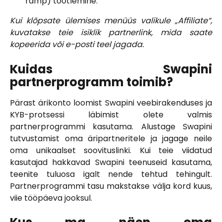
ramp) töötlemine.
Kui klõpsate ülemises menüüs valikule „Affiliate“,
kuvatakse teie isiklik partnerlink, mida saate
kopeerida või e-posti teel jagada.
Kuidas Swapini
partnerprogramm toimib?
Pärast ärikonto loomist Swapini veebirakenduses ja
KYB-protsessi läbimist olete valmis
partnerprogrammi kasutama. Alustage Swapini
tutvustamist oma äripartneritele ja jagage neile
oma unikaalset soovituslinki. Kui teie viidatud
kasutajad hakkavad Swapini teenuseid kasutama,
teenite tuluosa igalt nende tehtud tehingult.
Partnerprogrammi tasu makstakse välja kord kuus,
viie tööpäeva jooksul.