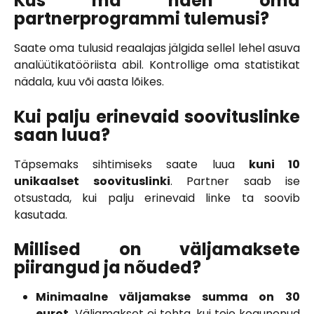
Kus ma näen oma
partnerprogrammi tulemusi?
Saate oma tulusid reaalajas jälgida sellel lehel asuva
analüütikatööriista abil. Kontrollige oma statistikat
nädala, kuu või aasta lõikes.
Kui palju erinevaid soovituslinke
saan luua?
Täpsemaks sihtimiseks saate luua
kuni 10
unikaalset soovituslinki
. Partner saab ise
otsustada, kui palju erinevaid linke ta soovib
kasutada.
Millised on väljamaksete
piirangud ja nõuded?
Minimaalne väljamakse summa on 30
eurot.
Väljamakset ei tehta, kui teie kogunenud