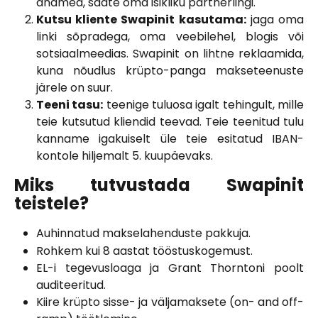
andmed, saate oma isikliku partnerlingi.
Kutsu kliente Swapinit kasutama:
jaga oma
linki sõpradega, oma veebilehel, blogis või
sotsiaalmeedias. Swapinit on lihtne reklaamida,
kuna nõudlus krüpto-panga makseteenuste
järele on suur.
Teeni tasu:
teenige tuluosa igalt tehingult, mille
teie kutsutud kliendid teevad. Teie teenitud tulu
kanname igakuiselt üle teie esitatud IBAN-
kontole hiljemalt 5. kuupäevaks.
Miks tutvustada Swapinit
teistele?
Auhinnatud makselahenduste pakkuja.
Rohkem kui 8 aastat tööstuskogemust.
EL-i tegevusloaga ja Grant Thorntoni poolt
auditeeritud.
Kiire krüpto sisse- ja väljamaksete (on- and off-