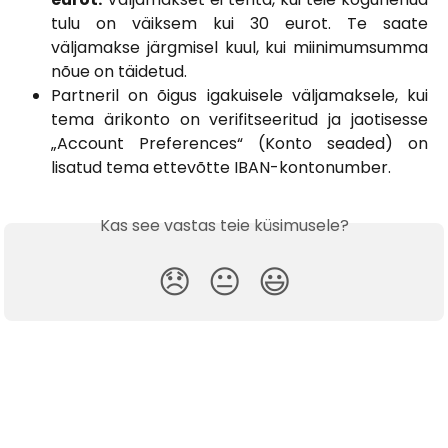
tulu on väiksem kui 30 eurot. Te saate
väljamakse järgmisel kuul, kui miinimumsumma
nõue on täidetud.
Partneril on õigus igakuisele väljamaksele, kui
tema ärikonto on verifitseeritud ja jaotisesse
„Account Preferences“ (Konto seaded) on
lisatud tema ettevõtte IBAN-kontonumber.
Kas see vastas teie küsimusele?
😞
😐
😃