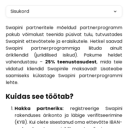
Sisukord
Swapini partneritele mõeldud partnerprogramm
pakub võimalust teenida püsivat tulu, tutvustades
Swapinit ettevõtetele ja eraisikutele. Hetkel saavad
Swapini partnerprogrammiga liituda ainult
ärikliendid (juriidilised isikud). Pakume heldet
vahendustasu –
25% teenustasudest
, mida teie
viidatud kliendid Swapinile maksavad! Lisateabe
saamiseks külastage Swapini partnerprogrammi
lehte.
Kuidas see töötab?
Hakka partneriks:
registreerige Swapini
rakenduses ärikonto ja läbige verifitseerimine
(KYB). Kui olete sisestanud oma ettevõtte IBAN-