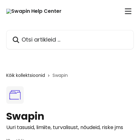
Mine põhisisu juurde
Otsi artikleid ...
Kõik kollektsioonid
Swapin
Swapin
Uuri tasusid, limiite, turvalisust, nõudeid, riske jms