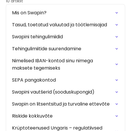
10 artiklit
Mis on Swapin?
Tasud, toetatud valuutad ja töötlemisajad
Swapini tehingulimiidid
Tehingulimiitide suurendamine
Nimelised IBAN-kontod sinu nimega
maksete tegemiseks
SEPA pangakontod
Swapini vautšerid (sooduskupongid)
Swapin on litsentsitud ja turvaline ettevõte
Riskide kokkuvõte
Krüptoteenused Ungaris – regulatiivsed